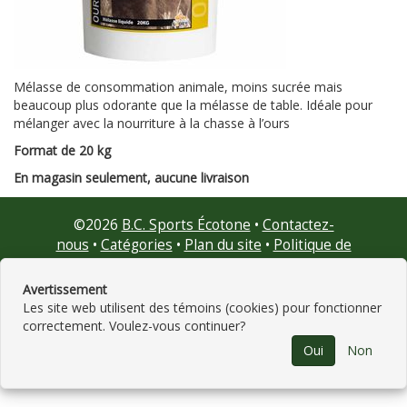
Mélasse de consommation animale, moins sucrée mais
beaucoup plus odorante que la mélasse de table. Idéale pour
mélanger avec la nourriture à la chasse à l’ours
Format de 20 kg
En magasin seulement, aucune livraison
©
2026
B.C. Sports Écotone
•
Contactez-
nous
•
Catégories
•
Plan du site
•
Politique de
confidentialité
• Propulsé par
GNAK.CA
Avertissement
Les site web utilisent des témoins (cookies) pour fonctionner
correctement. Voulez-vous continuer?
Oui
Non