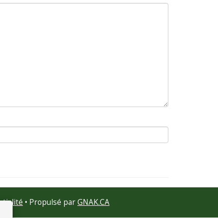
tialité
• Propulsé par
GNAK.CA