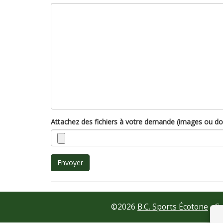
Attachez des fichiers à votre demande (images ou d
Envoyer
©
2026
B.C. Sports Écotone
•
Co