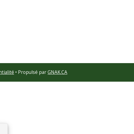
tialité
• Propulsé par
GNAK.CA