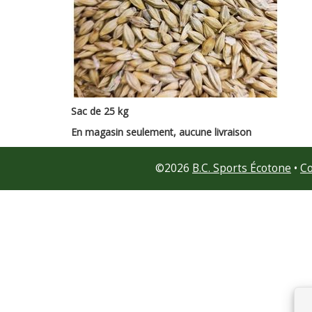
Sac de 25 kg
En magasin seulement, aucune livraison
©
2026
B.C. Sports Écotone
•
Co