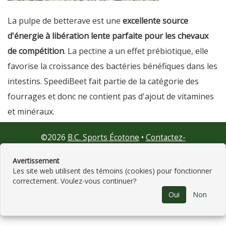
La pulpe de betterave est une
excellente source
d'énergie à libération lente parfaite pour les chevaux
de compétition
. La pectine a un effet prébiotique, elle
favorise la croissance des bactéries bénéfiques dans les
intestins. SpeediBeet fait partie de la catégorie des
fourrages et donc ne contient pas d'ajout de vitamines
et minéraux.
©
2026
B.C. Sports Écotone
•
Contactez-
nous
•
Catégories
•
Plan du site
•
Politique de
confidentialité
• Propulsé par
GNAK.CA
Avertissement
Les site web utilisent des témoins (cookies) pour fonctionner
correctement. Voulez-vous continuer?
Oui
Non