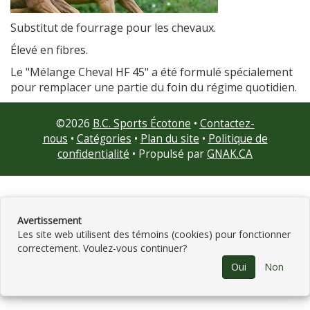
Substitut de fourrage pour les chevaux.
Élevé en fibres.
Le "Mélange Cheval HF 45" a été formulé spécialement
pour remplacer une partie du foin du régime quotidien.
©
2026
B.C. Sports Écotone
•
Contactez-
nous
•
Catégories
•
Plan du site
•
Politique de
confidentialité
• Propulsé par
GNAK.CA
Avertissement
Les site web utilisent des témoins (cookies) pour fonctionner
correctement. Voulez-vous continuer?
Oui
Non