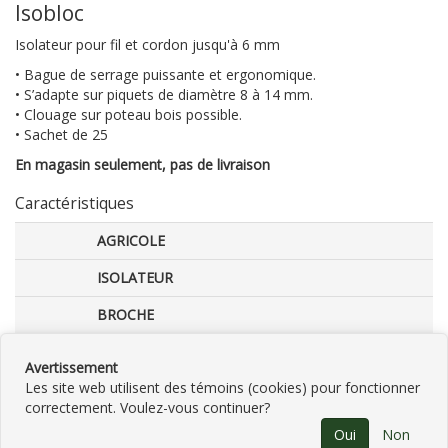
Isobloc
Isolateur pour fil et cordon jusqu'à 6 mm
• Bague de serrage puissante et ergonomique.
• S’adapte sur piquets de diamètre 8 à 14 mm.
• Clouage sur poteau bois possible.
• Sachet de 25
En magasin seulement, pas de livraison
Caractéristiques
AGRICOLE
ISOLATEUR
BROCHE
CLOTÛRE
Avertissement
Les site web utilisent des témoins (cookies) pour fonctionner
correctement. Voulez-vous continuer?
©
2026
B.C. Sports Écotone
•
Contactez-
Oui
Non
nous
•
Catégories
•
Plan du site
•
Politique de