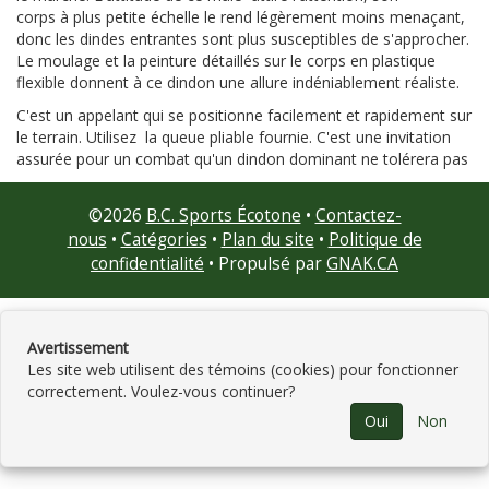
corps à plus petite échelle le rend légèrement moins menaçant,
donc les dindes entrantes sont plus susceptibles de s'approcher.
Le moulage et la peinture détaillés sur le corps en plastique
flexible donnent à ce dindon une allure indéniablement réaliste.
C'est un appelant qui se positionne facilement et rapidement sur
le terrain. Utilisez la queue pliable fournie. C'est une invitation
assurée pour un combat qu'un dindon dominant ne tolérera pas
©
2026
B.C. Sports Écotone
•
Contactez-
nous
•
Catégories
•
Plan du site
•
Politique de
confidentialité
• Propulsé par
GNAK.CA
Avertissement
Les site web utilisent des témoins (cookies) pour fonctionner
correctement. Voulez-vous continuer?
Oui
Non