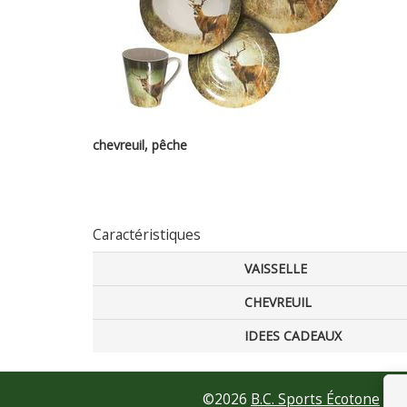
chevreuil, pêche
Caractéristiques
VAISSELLE
CHEVREUIL
IDEES CADEAUX
©
2026
B.C. Sports Écotone
•
Co