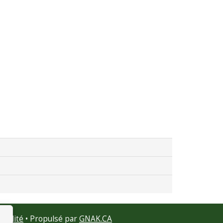
tialité
• Propulsé par
GNAK.CA