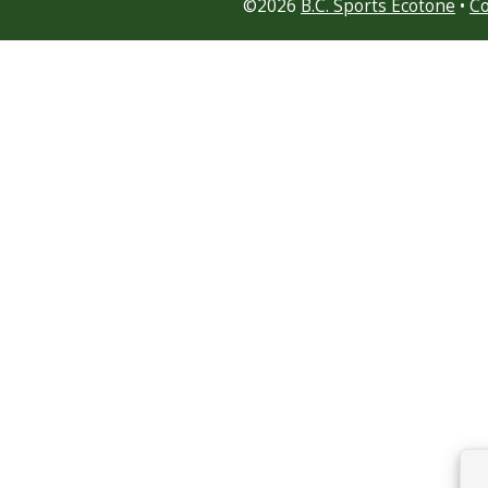
©
2026
B.C. Sports Écotone
•
Co