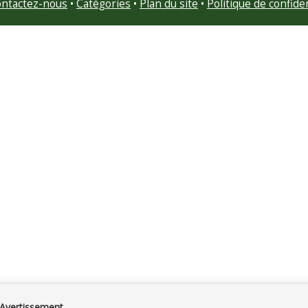
ntactez-nous
•
Catégories
•
Plan du site
•
Politique de confiden
Avertissement