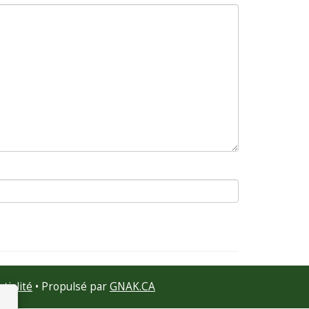
tialité
• Propulsé par
GNAK.CA