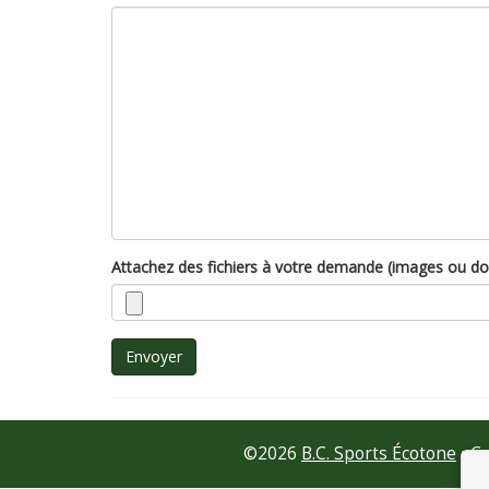
Attachez des fichiers à votre demande (images ou d
Envoyer
©
2026
B.C. Sports Écotone
•
Co